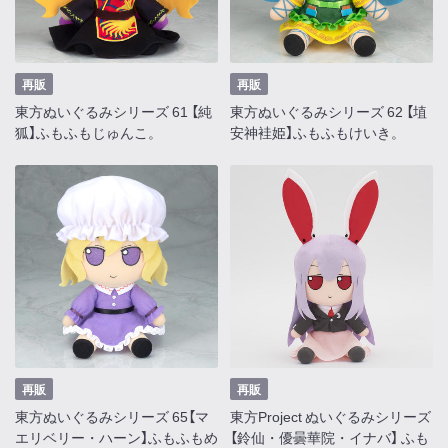
再販
再販
東方ぬいぐるみシリーズ 61 【純
東方ぬいぐるみシリーズ 62 【埴
狐】ふもふもじゅんこ。
安神袿姫】ふもふもけいき。
再販
再販
東方ぬいぐるみシリーズ 65【マ
東方Project ぬいぐるみシリーズ
エリベリー・ハーン】ふもふもめ
【鈴仙・優曇華院・イナバ】 ふも