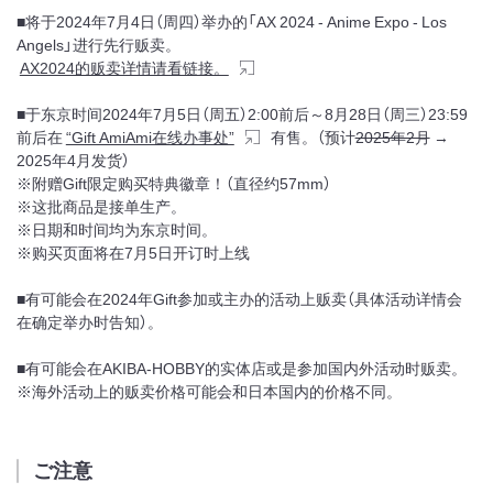
■将于2024年7月4日（周四）举办的「AX 2024 - Anime Expo - Los
Angels」进行先行贩卖。
AX2024的贩卖详情请看链接。
■于东京时间2024年7月5日（周五）2:00前后～8月28日（周三）23:59
前后在
“Gift AmiAmi在线办事处”
有售。（预计
2025年2月
→
2025年4月发货）
※附赠Gift限定购买特典徽章！（直径约57mm）
※这批商品是接单生产。
※日期和时间均为东京时间。
※购买页面将在7月5日开订时上线
■有可能会在2024年Gift参加或主办的活动上贩卖（具体活动详情会
在确定举办时告知）。
■有可能会在AKIBA-HOBBY的实体店或是参加国内外活动时贩卖。
※海外活动上的贩卖价格可能会和日本国内的价格不同。
ご注意