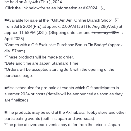
be held on July 4th (Thu.), 2024.
Click the link below for sales information at AX2024.
■Available for sale at the
"Gift AmiAmi Online Branch Shop"
from Jul 5 2024(Fri.) at approx. 2:00AM (JST) to Aug 28(Wed.) at
approx. 11:59PM (JST). (Shipping date: around
February 2025
→
April 2025)
*Comes with a Gift Exclusive Purchase Bonus Tin Badge! (approx.
dia. 57mm)
*These products will be made to order.
*Date and time are Japan Standard Time.
*Orders will be accepted starting Jul 5 with the opening of the
purchase page.
■Also scheduled for pre-sale at events which Gift participates in
summer 2024 or hosts (details will be announced as soon as they
are finalized)
■The products may be sold at the Akihabara Hobby store and other
participating events (both in Japan and overseas).
*The price at overseas events may differ from the price in Japan.