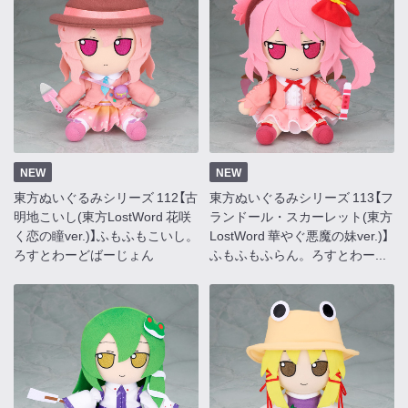
NEW
NEW
東方ぬいぐるみシリーズ 112【古
東方ぬいぐるみシリーズ 113【フ
明地こいし(東方LostWord 花咲
ランドール・スカーレット(東方
く恋の瞳ver.)】ふもふもこいし。
LostWord 華やぐ悪魔の妹ver.)】
ろすとわーどばーじょん
ふもふもふらん。ろすとわー...