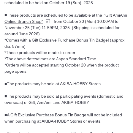
scheduled to be held on October 19 (Sun), 2025.
■These products are scheduled to be available at the
"Gift AmiAmi
Online Branch Shop"
from October 20 (Mon) 10:00AM to
November 25 (Tue) 11:59PM, 2025. (Shipping is scheduled for
around June 2026)
*Comes with a Gift Exclusive Purchase Bonus Tin Badge! (approx.
dia. 57mm)
*These products will be made-to-order.
*The above dates/times are Japan Standard Time.
*Orders will be accepted starting October 20 when the product
page opens.
■The products may be sold at AKIBA-HOBBY Stores.
■The products may be sold at participating events (domestic and
overseas) of Gift, AmiAmi, and AKIBA-HOBBY.
■A Gift Exclusive Purchase Bonus Tin Badge will not be included
when purchasing at AKIBA-HOBBY Stores or events.