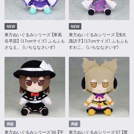
NEW
NEW
東方ぬいぐるみシリーズ 【東風
東方ぬいぐるみシリーズ 【洩矢
谷早苗】 （17cmサイズ） ふもふも
諏訪子】（17cmサイズ） ふもふも
さなえ。 （いちななさいず）
すわこ。（いちななさいず）
再販
再販
東方ぬいぐるみシリーズ 56 【宇
東方ぬいぐるみシリーズ 57 【豊