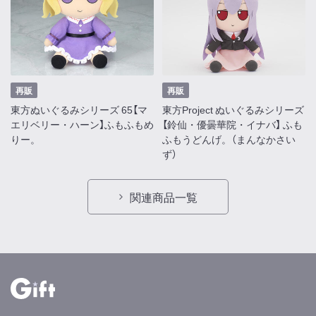
再販
再販
東方ぬいぐるみシリーズ 65【マ
東方Project ぬいぐるみシリーズ
エリベリー・ハーン】ふもふもめ
【鈴仙・優曇華院・イナバ】 ふも
りー。
ふもうどんげ。（まんなかさい
ず）
関連商品一覧