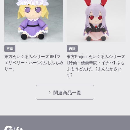
再販
再販
東方ぬいぐるみシリーズ 65【マ
東方Project ぬいぐるみシリーズ
エリベリー・ハーン】ふもふもめ
【鈴仙・優曇華院・イナバ】 ふも
りー。
ふもうどんげ。（まんなかさい
ず）
関連商品一覧