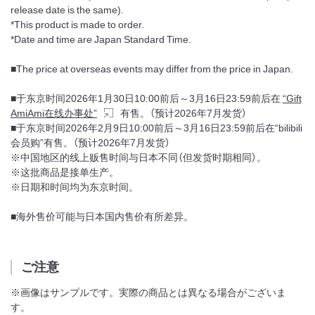
release date is the same).
*This product is made to order.
*Date and time are Japan Standard Time.
■The price at overseas events may differ from the price in Japan.
■于东京时间2026年1月30日10:00前后～3月16日23:59前后在
“Gift
AmiAmi在线办事处”
有售。（预计2026年7月发货）
■于东京时间2026年2月9日10:00前后～3月16日23:59前后在“bilibili
会员购”有售。（预计2026年7月发货）
※中国地区的线上贩售时间与日本不同（但发货时期相同）。
※这批商品是接单生产。
※日期和时间均为东京时间。
■海外售价可能与日本国内售价有所差异。
ご注意
※画像はサンプルです。実際の商品とは異なる場合がございま
す。