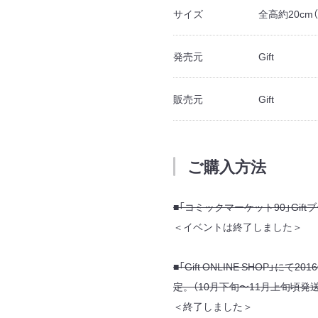
サイズ
全高約20cm
発売元
Gift
販売元
Gift
ご購入方法
■「コミックマーケット90」Gift
＜イベントは終了しました＞
■「Gift ONLINE SHOP」にて
定。（10月下旬〜11月上旬頃発
＜終了しました＞