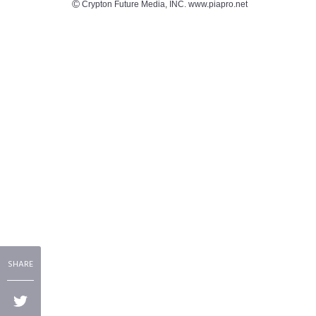
Crypton Future Media, INC. www.piapro.net
©
SHARE