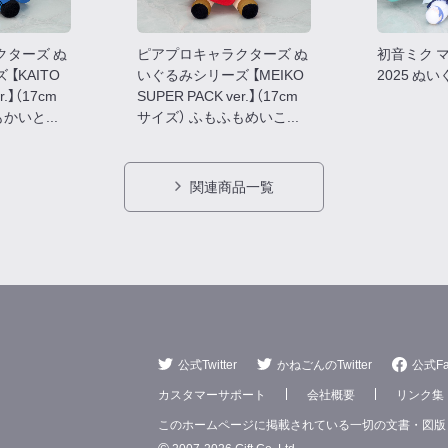
クターズ ぬ
ピアプロキャラクターズ ぬ
初音ミク 
【KAITO
いぐるみシリーズ 【MEIKO
2025 ぬ
r.】（17cm
SUPER PACK ver.】（17cm
かいと...
サイズ） ふもふもめいこ...
関連商品一覧
公式Twitter
かねごんのTwitter
公式Fa
カスタマーサポート
会社概要
リンク集
このホームページに掲載されている一切の文書・図版
2007-2026 Gift Co.,Ltd.