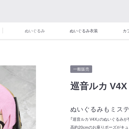
ぬいぐるみ
ぬいぐるみ衣装
カ
一般販売
巡音ルカ V4
ぬいぐるみもミス
「巡音ルカ V4X」のぬいぐる
高約20cmのお座りポーズがキ