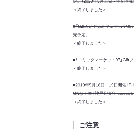
定。（2020年3月上旬～中旬頃発
＜終了しました＞
■『Giftぬいぐるみフェア in ア
売予定。
＜終了しました＞
■「コミックマーケット97」Gif
＜終了しました＞
■2019年5月18日・19日開催「THE ID
ON@IR!!!!」神戸公演（Prince
＜終了しました＞
ご注意