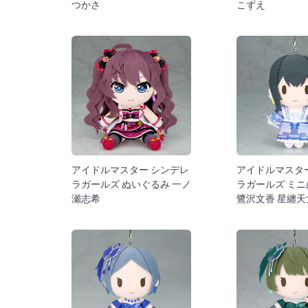
つかさ
こずえ
アイドルマスター シンデレ
アイドルマスタ
ラガールズ ぬいぐるみ 一ノ
ラガールズ ミ
瀬志希
鷺沢文香 星纏天女