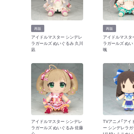
再販
再販
アイドルマスター シンデレ
アイドルマスタ
ラガールズ ぬいぐるみ 久川
ラガールズ ぬい
凪
颯
アイドルマスター シンデレ
TVアニメ「アイ
ラガールズ ぬいぐるみ 佐藤
ー シンデレラ
心
U149」 ミニぬ