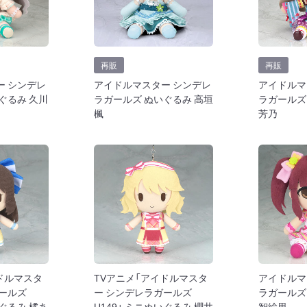
再販
再販
ー シンデレ
アイドルマスター シンデレ
アイドルマ
ぐるみ 久川
ラガールズ ぬいぐるみ 高垣
ラガールズ
楓
芳乃
ドルマスタ
TVアニメ「アイドルマスタ
アイドルマ
ガールズ
ー シンデレラガールズ
ラガールズ
いぐるみ 橘あ
U149」 ミニぬいぐるみ 櫻井
智絵里