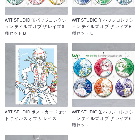
WIT STUDIO 缶バッジコレクシ
WIT STUDIO 缶バッジコレクシ
ョン テイルズ オブ ザ レイズ 6
ョン テイルズ オブ ザ レイズ 6
種セット B
種セット C
WIT STUDIO ポストカードセッ
WIT STUDIO 缶バッジコレクシ
ト テイルズ オブ ザ レイズ
ョン テイルズ オブ ザ レイズ 6
種セット