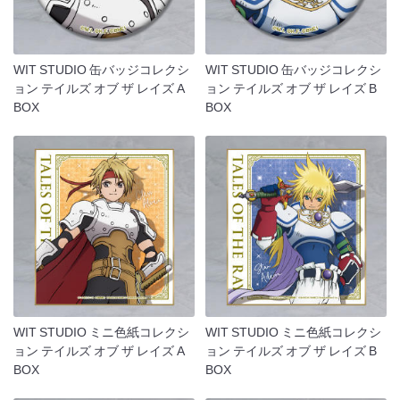
WIT STUDIO 缶バッジコレクシ
WIT STUDIO 缶バッジコレクシ
ョン テイルズ オブ ザ レイズ A
ョン テイルズ オブ ザ レイズ B
BOX
BOX
WIT STUDIO ミニ色紙コレクシ
WIT STUDIO ミニ色紙コレクシ
ョン テイルズ オブ ザ レイズ A
ョン テイルズ オブ ザ レイズ B
BOX
BOX