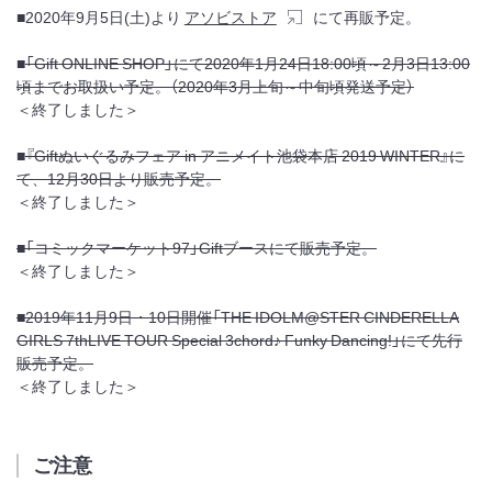
■2020年9月5日(土)より
アソビストア
にて再販予定。
■
「Gift ONLINE SHOP」にて2020年1月24日18:00頃～2月3日13:00
頃までお取扱い予定。（2020年3月上旬～中旬頃発送予定）
＜終了しました＞
■
『Giftぬいぐるみフェア in アニメイト池袋本店 2019 WINTER』に
て、12月30日より販売予定。
＜終了しました＞
■「コミックマーケット97」Giftブースにて販売予定。
＜終了しました＞
■2019年11月9日・10日開催「THE IDOLM@STER CINDERELLA
GIRLS 7thLIVE TOUR Special 3chord♪ Funky Dancing!」にて先行
販売予定。
＜終了しました＞
ご注意